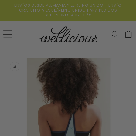
Ir al
ENVÍOS DESDE ALEMANIA Y EL REINO UNIDO - ENVÍO
contenido
GRATUITO A LA UE/REINO UNIDO PARA PEDIDOS
SUPERIORES A 150 €/£
Carrit
Ir
directamente
a la
información
del producto