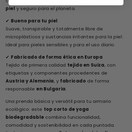
toxinas, lo que garantiza que sea
suave para la
piel
y seguro para el planeta.
✔
Bueno para tu piel
Suave, transpirable y totalmente libre de
microplásticos y sustancias irritantes para la piel:
ideal para pieles sensibles y para el uso diario.
✔
Fabricado de forma ética en Europa
Tejido de primera calidad
tejido en Suiza
, con
etiquetas y componentes procedentes de
Austria y Alemania
, y
fabricado
de forma
responsable
en Bulgaria
.
Una prenda básica y versátil para tu armario
ecológico: este
top corto de yoga
biodegradable
combina funcionalidad,
comodidad y sostenibilidad en cada puntada.