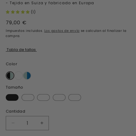
- Tejido en Suiza y fabricado en Europa
(1)
Precio
79,00 €
habitual
Impuestos incluidos.
Los gastos de envío
se calculan al finalizar la
compra.
Tabla de tallas
Color
Tamaño
Cantidad
Reducir
Aumentar
la
la