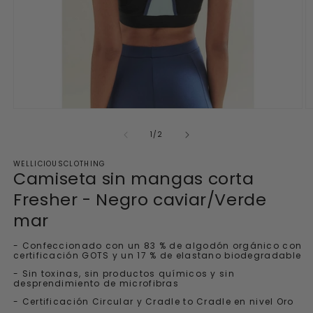
Abrir
Ab
el
el
archivo
a
de
1
/
2
multimedia
m
1
2
WELLICIOUSCLOTHING
en
e
Camiseta sin mangas corta
una
u
ventana
v
Fresher - Negro caviar/Verde
modal
m
mar
- Confeccionado con un 83 % de algodón orgánico con
certificación GOTS y un 17 % de elastano biodegradable
- Sin toxinas, sin productos químicos y sin
desprendimiento de microfibras
- Certificación Circular y Cradle to Cradle en nivel Oro