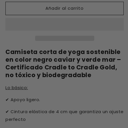
cantidad
cantidad
Añadir al carrito
del
del
top
top
corto
corto
Fresher
Fresher
-
-
Negro
Negro
caviar/Verde
caviar/Verde
mar
mar
Camiseta corta de yoga sostenible
en color negro caviar y verde mar –
Certificado Cradle to Cradle Gold,
no tóxico y biodegradable
Lo básico:
Apoyo ligero.
✔
Cintura elástica de 4 cm que garantiza un ajuste
✔
perfecto