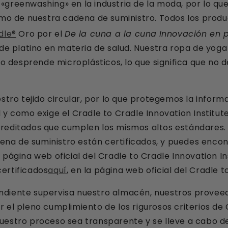
«greenwashing» en la industria de la moda, por lo qu
smo de nuestra cadena de suministro. Todos los produ
dle®
Oro
por el
De la cuna a la cuna
Innovación en 
 de platino en materia de salud.
Nuestra ropa de yoga
no desprende microplásticos, lo que significa que no d
estro tejido circular, por lo que protegemos la inform
 y como exige el Cradle to Cradle Innovation Institut
editados que cumplen los mismos altos estándares. To
a de suministro están certificados, y puedes encontr
 página web oficial del Cradle to Cradle Innovation I
ertificados
aquí
, en la página web oficial del Cradle t
diente supervisa nuestro almacén, nuestros proveed
 el pleno cumplimiento de los rigurosos criterios de 
uestro proceso sea transparente y se lleve a cabo 