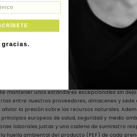
 nos ha sorprendido gratamente lo duraderos que son
SCRÍBETE
 gracias.
idos con la moda de yoga ética y la ropa deportiva
ico con certificación GOTS procede de Perú y Turquía
Europa. Nuestros hilos, etiquetas y tejidos se fabrica
tra colección final se cosen con esmero en Bulgaria.
os mantiene cerca del corazón de la artesanía europe
te mantener unos estándares excepcionales sin dejar 
cortas entre nuestros proveedores, almacenes y sede 
 aliviar la presión sobre los recursos naturales. Ade
 principios europeos de salud, seguridad y medio am
ones laborales justas y una cadena de suministro re
la huella ambiental del producto (PEF) de cada prend