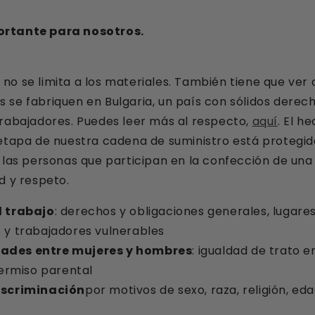
portante para nosotros.
ad no se limita a los materiales. También tiene que ver
se fabriquen en Bulgaria, un país con sólidos derech
trabajadores. Puedes leer más al respecto,
aquí
.
El he
 etapa de nuestra cadena de suministro está protegi
 las personas que participan en la confección de una
d y respeto.
l trabajo
: derechos y obligaciones generales, lugare
s y trabajadores vulnerables
ades entre mujeres y hombres
: igualdad de trato e
ermiso parental
iscriminación
por motivos de sexo, raza, religión, ed