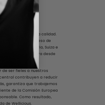
 realmente.
 sostenible de alta calidad.
, el resto del proceso de
n en Alemania, Austria, Suiza e
 Nuestra empresa opera desde
a.
de ser fieles a nuestros
central contribuyen a reducir
más, garantiza que trabajemos
biente de la Comisión Europea
sponsable. Como resultado,
a de Wellicious.