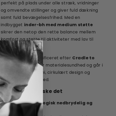
perfekt på plads under alle stræk, vridninger
og omvendte stillinger og giver fuld dækning
samt fuld bevægelsesfrihed. Med en
indbygget
inder-bh med medium støtte
sikrer den netop den rette balance mellem
komfort og støtte til aktiviteter med lav til
middel belastning.
Denne trøje er certificeret efter
Cradle to
Cradle
og Platin for materialesundhed og går i
spidsen for ren kemi, cirkulært design og
ægte bæredygtighed.
Hvorfor du vil elske det
✔
Miljøvenlig, biologisk nedbrydelig og
giftfri