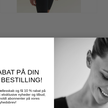
Åbn
medier
3
i
et
modalvindue
ABAT PÅ DIN
BESTILLING!
 fællesskab og få 10 % rabat på
t eksklusive nyheder og tilbud,
holdt abonnenter på vores
yhedsbrev!