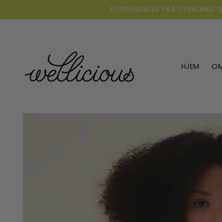
Gå
FORSENDELSE FRA TYSKLAND O
direkte til
indholdet
HJEM
OM
Gå direkte til
produktoplysningerne