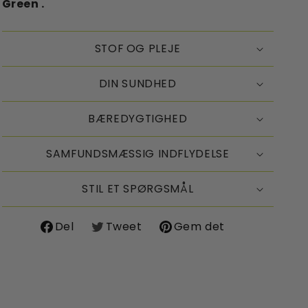
Green .
STOF OG PLEJE
DIN SUNDHED
BÆREDYGTIGHED
SAMFUNDSMÆSSIG INDFLYDELSE
STIL ET SPØRGSMÅL
Del
Tweet
Gem det
Del
Del
Del
på
på
på
Facebook
X
Pinterest