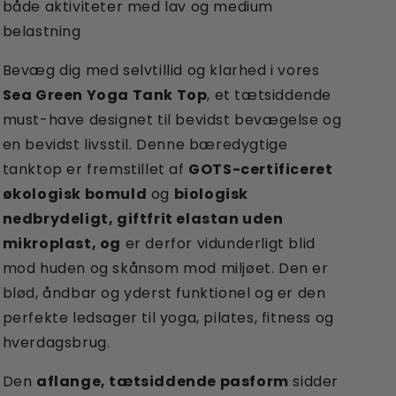
både aktiviteter med lav og medium
belastning
Bevæg dig med selvtillid og klarhed i vores
Sea Green Yoga Tank Top
, et tætsiddende
must-have designet til bevidst bevægelse og
en bevidst livsstil. Denne bæredygtige
tanktop er fremstillet af
GOTS-certificeret
økologisk bomuld
og
biologisk
nedbrydeligt, giftfrit elastan uden
mikroplast, og
er derfor vidunderligt blid
mod huden og skånsom mod miljøet. Den er
blød, åndbar og yderst funktionel og er den
perfekte ledsager til yoga, pilates, fitness og
hverdagsbrug.
Den
aflange, tætsiddende pasform
sidder