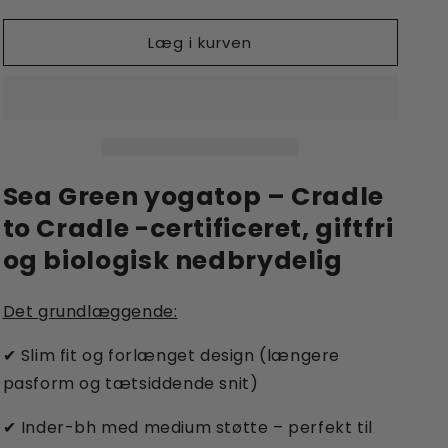
antallet
antallet
for
for
Læg i kurven
Fresher
Fresher
Tank
Tank
–
–
Sea
Sea
Green
Green
Sea Green yogatop –
Cradle
to Cradle -certificeret, giftfri
og biologisk nedbrydelig
Det grundlæggende:
Slim fit og forlænget design (længere
✔
pasform og tætsiddende snit)
Inder-bh med medium støtte – perfekt til
✔