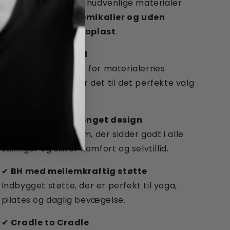
Fremstillet af sikre, hudvenlige materialer
uden skadelige kemikalier og uden
udledning af mikroplast
.
✔
Godt for din hud
-platin-certificeret for materialernes
sundhed, hvilket gør det til det perfekte valg
til følsom hud.
✔
Slim fit og forlænget design
En længere pasform, der sidder godt i alle
stillinger og sikrer komfort og selvtillid.
✔
BH med mellemkraftig støtte
Indbygget støtte, der er perfekt til yoga,
pilates og daglig bevægelse.
✔
Cradle to Cradle