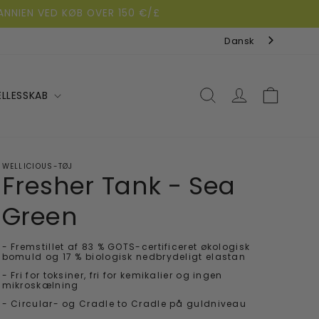
ANNIEN VED KØB OVER 150 €/£
Dansk
Log
Indkøbskurv
LLESSKAB
ind
WELLICIOUS-TØJ
Fresher Tank - Sea
Green
- Fremstillet af 83 % GOTS-certificeret økologisk
bomuld og 17 % biologisk nedbrydeligt elastan
- Fri for toksiner, fri for kemikalier og ingen
mikroskælning
- Circular- og Cradle to Cradle på guldniveau