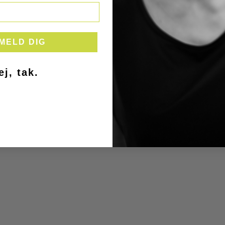
LMELD DIG
ej, tak.