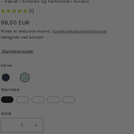
- Vævet i Schweiz og fremstillet i Europa
(1)
Normalpris
99,00 EUR
Prisen er inklusive moms.
Forsendelsesomkostninger
beregnes ved kassen.
Størrelsesguide
Farve
Størrelse
Antal
Reducer
Øg