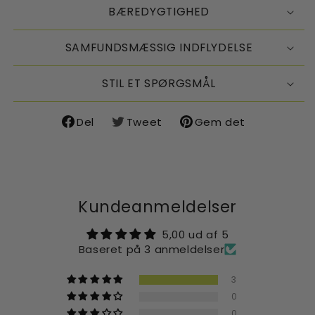
BÆREDYGTIGHED
SAMFUNDSMÆSSIG INDFLYDELSE
STIL ET SPØRGSMÅL
Del
Tweet
Gem det
Del
Del
Del
på
på
på
Facebook
X
Pinterest
Kundeanmeldelser
5,00 ud af 5
Baseret på 3 anmeldelser
3
0
0