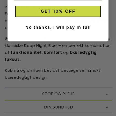
✔
Etisk produceret i Europa
GET 10% OFF
Førsteklasses stof
vævet i Schweiz
, med garn,
mærker og komponenter fra
Østrig og Tyskland
,
og ansvarligt
fremstillet i Bulgarien
.
No thanks, I will pay in full
Giv din miljøbevidste garderobe et løft med denne
klassiske Deep Night Blue – en perfekt kombination
af
funktionalitet
,
komfort
og
bæredygtig
luksus
.
Køb nu og omfavn bevidst bevægelse i smukt
bæredygtigt design.
STOF OG PLEJE
DIN SUNDHED