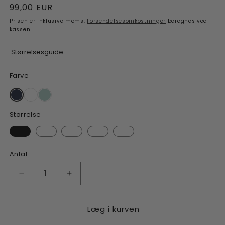
Normalpris
99,00 EUR
Prisen er inklusive moms.
Forsendelsesomkostninger
beregnes ved
kassen.
Størrelsesguide
Farve
Størrelse
Antal
Reducer
Øg
antallet
antallet
for
for
Læg i kurven
Fresher
Fresher
Tank
Tank