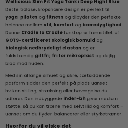
Wellicious Slim Fit Yoga Tank i Deep Night Blue
.
Dette tidløse, kropsnære design er perfekt til
yoga
,
pilates
og
fitness
og tilbyder den perfekte
balance mellem
stil
,
komfort
og
bæredygtighed
.
Denne
Cradle to Cradle
tanktop er fremstillet af
GOTS-certificeret økologisk bomuld
og
biologisk nedbrydeligt elastan
og er
fuldstændig
giftfri
,
fri for mikroplast
og dejlig
blød mod huden.
Med sin aflange silhuet og sikre, tætsiddende
pasform sidder den perfekt på plads uanset
hvilken stilling, strækning eller bevægelse du
udfører. Den indbyggede
inder-bh
giver medium
støtte, så du kan træne med selvtillid og komfort –
uanset om du flyder, balancerer eller styrketræner.
Hvorfor du vil elske det