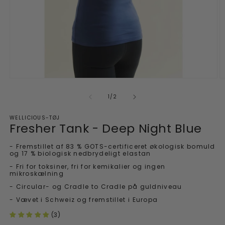
Åbn
Å
medie
m
1
2
af
1
/
2
i
i
et
et
WELLICIOUS-TØJ
modalvindue
m
Fresher Tank - Deep Night Blue
- Fremstillet af 83 % GOTS-certificeret økologisk bomuld
og 17 % biologisk nedbrydeligt elastan
- Fri for toksiner, fri for kemikalier og ingen
mikroskælning
- Circular- og Cradle to Cradle på guldniveau
- Vævet i Schweiz og fremstillet i Europa
(3)