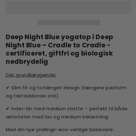
-
-
Deep
Deep
Night
Night
Blue
Blue
Deep Night Blue yogatop i Deep
Night Blue –
Cradle to Cradle -
certificeret, giftfri og biologisk
nedbrydelig
Det grundlæggende:
Slim fit og forlænget design (længere pasform
✔
og tætsiddende snit)
Inder-bh med medium støtte – perfekt til både
✔
aktiviteter med lav og medium belastning
Mød din nye yndlings-eco-venlige basisvare: