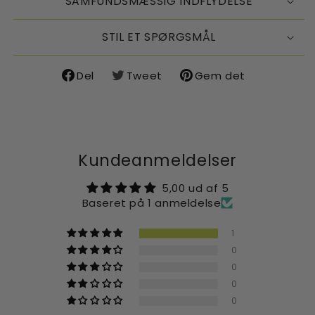
SAMFUNDSMÆSSIG INDFLYDELSE
STIL ET SPØRGSMÅL
Del
Tweet
Gem det
Del
Del
Del
på
på
på
Facebook
X
Pinterest
Kundeanmeldelser
5,00 ud af 5
Baseret på 1 anmeldelse
1
0
0
0
0