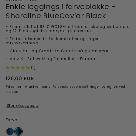
WELLICIOUS-TØJ
modalvindue
Enkle leggings i farveblokke –
Shoreline BlueCaviar Black
- Fremstillet af 83 % GOTS-certificeret økologisk bomuld
og 17 % biologisk nedbrydeligt elastan
- Fri for toksiner, fri for kemikalier og ingen
mikroskælning
- Circular- og Cradle to Cradle på guldniveau
- Vævet i Schweiz og fremstillet i Europa
(1)
Normalpris
129,00 EUR
Prisen er inklusive moms.
Forsendelsesomkostninger
beregnes ved
kassen.
Størrelsesguide
Farve