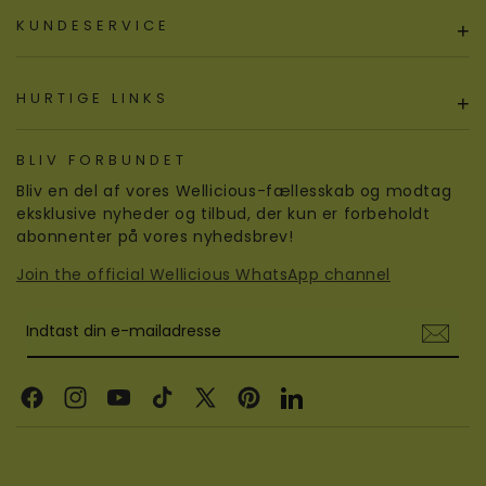
KUNDESERVICE
+
HURTIGE LINKS
+
BLIV FORBUNDET
Bliv en del af vores Wellicious-fællesskab og modtag
eksklusive nyheder og tilbud, der kun er forbeholdt
abonnenter på vores nyhedsbrev!
Join the official Wellicious WhatsApp channel
Indtast din e-mailadresse
Facebook
Instagram
YouTube
TikTok
X
Pinterest
LinkedIn
(Twitter)