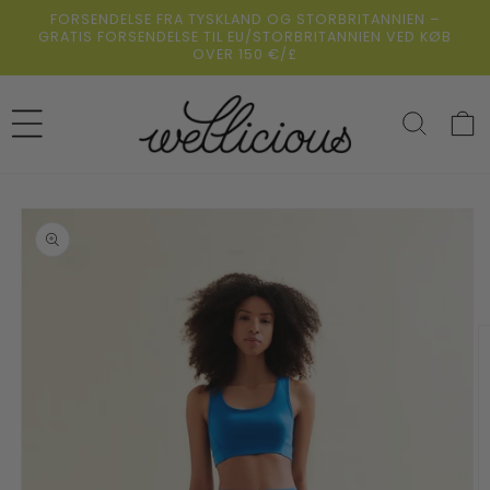
Gå
FORSENDELSE FRA TYSKLAND OG STORBRITANNIEN –
direkte til
GRATIS FORSENDELSE TIL EU/STORBRITANNIEN VED KØB
indholdet
OVER 150 €/£
Indkøbsk
direkte til
duktoplysningerne