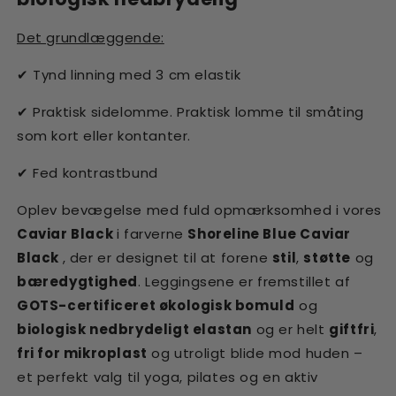
Det grundlæggende:
Tynd linning med 3 cm elastik
✔
Praktisk sidelomme. Praktisk lomme til småting
✔
som kort eller kontanter.
Fed kontrastbund
✔
Oplev bevægelse med fuld opmærksomhed i vores
Caviar Black
i farverne
Shoreline Blue Caviar
Black
, der er designet til at forene
stil
,
støtte
og
bæredygtighed
. Leggingsene er fremstillet af
GOTS-certificeret økologisk bomuld
og
biologisk nedbrydeligt elastan
og er helt
giftfri
,
fri for mikroplast
og utroligt blide mod huden –
et perfekt valg til yoga, pilates og en aktiv