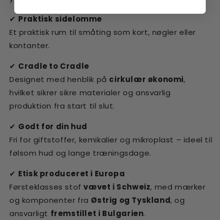
✔
Praktisk sidelomme
Et praktisk rum til småting som kort, nøgler eller
kontanter.
✔
Cradle to Cradle
Designet med henblik på
cirkulær økonomi
,
hvilket sikrer sikre materialer og ansvarlig
produktion fra start til slut.
✔
Godt for din hud
Fri for giftstoffer, kemikalier og mikroplast – ideel til
følsom hud og lange træningsdage.
✔
Etisk produceret i Europa
Førsteklasses stof
vævet i Schweiz
, med mærker
og komponenter fra
Østrig og Tyskland
, og
ansvarligt
fremstillet i Bulgarien
.