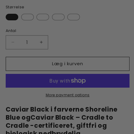
Størrelse
Antal
Reducer
Øg
antallet
antallet
af
af
Læg i kurven
Easy
Easy
Colour
Colour
Block
Block
Leggings
Leggings
–
–
Shoreline
Shoreline
More payment options
BlueCaviar
BlueCaviar
Black
Black
Caviar Black i farverne Shoreline
Blue ogCaviar Black –
Cradle to
Cradle -certificeret, giftfri og
biologisk nedbrydelig