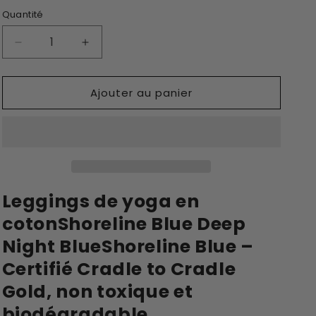
Quantité
Decrease
Increase
quantity
quantity
for
for
Ajouter au panier
Easy
Easy
Colour
Colour
Block
Block
Leggings
Leggings
-
-
Deep
Deep
Night
Night
Leggings de yoga en
Blue/Shoreline
Blue/Shoreline
Blue
Blue
cotonShoreline Blue Deep
Night BlueShoreline Blue –
Certifié Cradle to Cradle
Gold, non toxique et
biodégradable