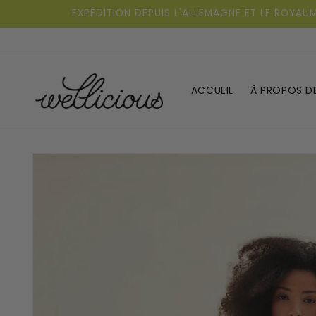
Aller au
EXPÉDITION DEPUIS L'ALLEMAGNE ET LE ROYAU
contenu
ACCUEIL
À PROPOS D
Aller
directement
aux
informations
sur le
produit