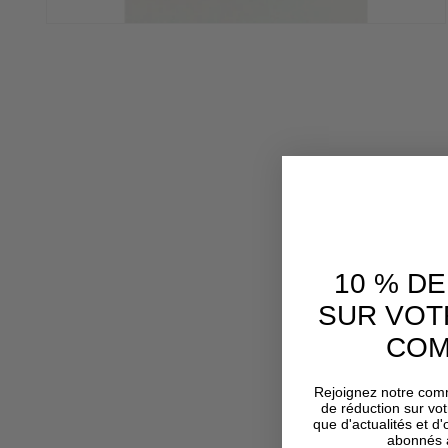
Ouvrir
le
média
2
dans
une
fenêtre
modale
10 % D
SUR VOT
COM
Rejoignez notre com
de réduction sur vo
que d'actualités et d
abonnés à