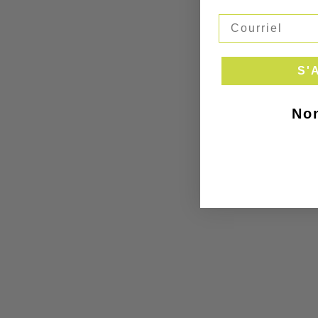
Our UK ware
Thank you so 
S'
Non