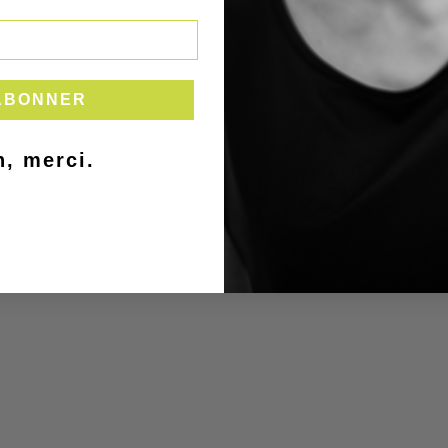
house team is taking a short summer break over the next two 
deliveries may be a little slower than usual.
much for your patience and understanding. We are incredibly gra
ABONNER
support and will be back to our usual delivery times very soon.

, merci.