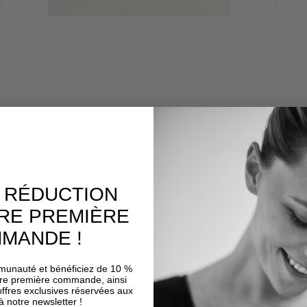
Ouvrir
le
média
3
dans
une
fenêtre
modale
E RÉDUCTION
RE PREMIÈRE
MANDE !
munauté et bénéficiez de 10 %
tre première commande, ainsi
'offres exclusives réservées aux
A little note for our UK customers
 notre newsletter !