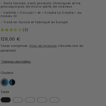
- Sans toxines, sans produits chimiques et ne
provoque pas de micro-perte de cheveux
- Certifié « Circular » et « Cradle to Cradle » au
niveau Or
- Tissé en Suisse et fabriqué en Europe
(3)
Prix
129,00 €
normal
Taxes comprises.
Frais de livraison
calculés lors du
paiement.
Tableau des tailles
Couleur
Taille