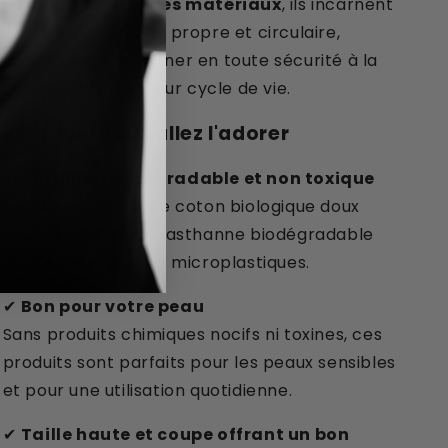
pour la sécurité des matériaux
, ils incarnent
weeks, so UK
l'avenir d'une mode propre et circulaire,
conçus pour retourner en toute sécurité à la
teful for your
nature à la fin de leur cycle de vie.

Pourquoi vous allez l'adorer
✔
Durable, biodégradable et non toxique
Fabriqué à partir de coton biologique doux
pour la peau et d'élasthanne biodégradable
qui ne libère pas de microplastiques.
✔
Bon pour votre peau
Sans produits chimiques nocifs ni toxines, ces
produits sont parfaits pour les peaux sensibles
et pour une utilisation quotidienne.
✔
Taille haute et coupe offrant un bon