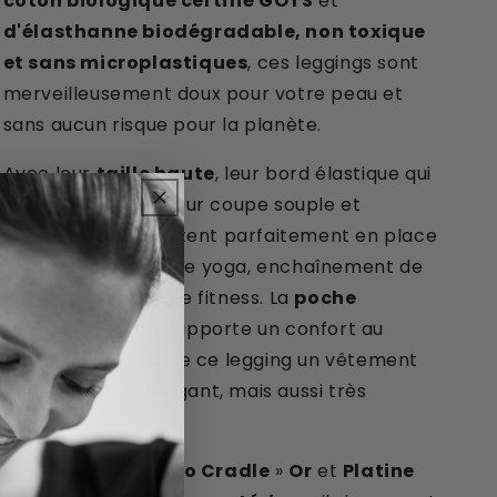
coton biologique certifié GOTS
et
d'élasthanne biodégradable, non toxique
et sans microplastiques
, ces leggings sont
merveilleusement doux pour votre peau et
sans aucun risque pour la planète.
Avec leur
taille haute
, leur bord élastique qui
maintient bien et leur coupe souple et
confortable, ils restent parfaitement en place
à chaque posture de yoga, enchaînement de
Pilates et séance de fitness. La
poche
latérale
pratique apporte un confort au
quotidien, faisant de ce legging un vêtement
non seulement élégant, mais aussi très
fonctionnel.
Certifiés «
Cradle to Cradle
»
Or
et
Platine