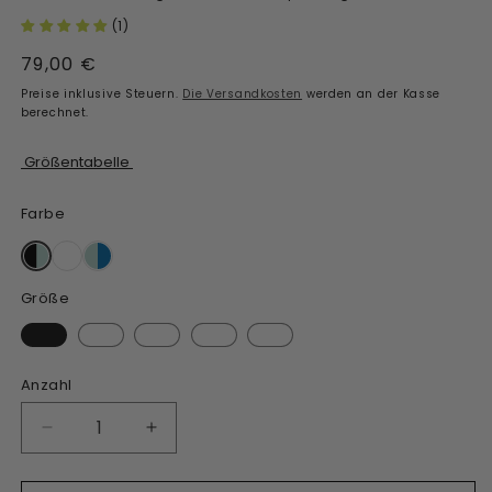
(1)
Regulärer
79,00 €
Preis
Preise inklusive Steuern.
Die Versandkosten
werden an der Kasse
berechnet.
Größentabelle
Farbe
Größe
Anzahl
Menge
Menge
für
für
„Fresher
„Fresher