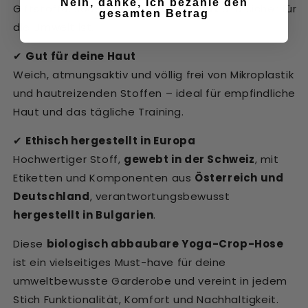
Nein, danke, ich bezahle den
Giftstoffe, sodass es
sanft zur Haut
und sicher für
gesamten Betrag
die Umwelt ist.
✔
Gut für deine Haut
Weich, atmungsaktiv und völlig frei von Mikroplastik
und hautreizenden Stoffen – ideal für empfindliche
Haut und das tägliche Training.
✔
Ethisch hergestellt in Europa
Hochwertiger Stoff,
gewebt in der Schweiz
, mit
Etiketten und Komponenten aus
Österreich und
Deutschland
, verantwortungsbewusst
hergestellt in Bulgarien
.
Diese
biologisch abbaubare Yoga-Crop-Hose
ist ein vielseitiges Must-have für deine
umweltbewusste Garderobe und vereint in jedem
Stich Funktionalität, Komfort und Nachhaltigkeit.