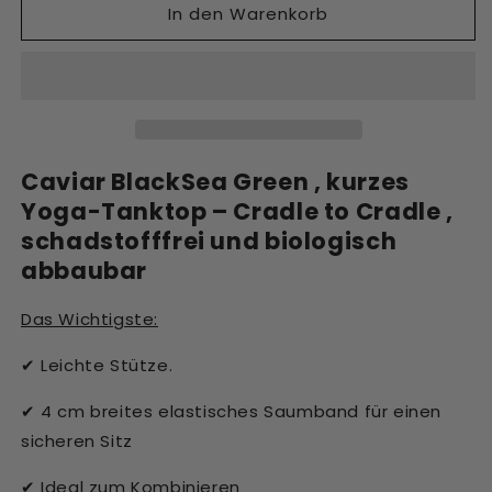
In den Warenkorb
Cropped
Cropped
Tank“
Tank“
–
–
Caviar
Caviar
BlackSea
BlackSea
Green
Green
verringern
erhöhen
Caviar BlackSea Green , kurzes
Yoga-Tanktop –
Cradle to Cradle ,
schadstofffrei und biologisch
abbaubar
Das Wichtigste:
Leichte Stütze.
✔
4 cm breites elastisches Saumband für einen
✔
sicheren Sitz
Ideal zum Kombinieren
✔