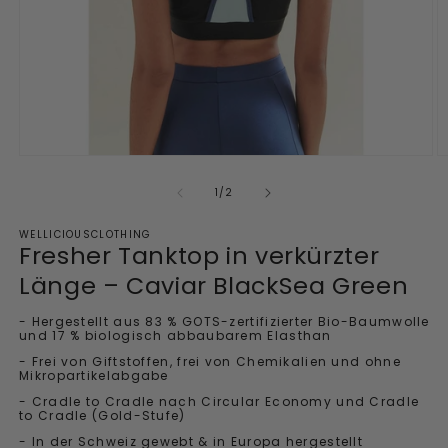
Medium
M
1
2
im
i
von
1
/
2
Modalfenster
M
öffnen
ö
WELLICIOUSCLOTHING
Fresher Tanktop in verkürzter
Länge – Caviar BlackSea Green
- Hergestellt aus 83 % GOTS-zertifizierter Bio-Baumwolle
und 17 % biologisch abbaubarem Elasthan
- Frei von Giftstoffen, frei von Chemikalien und ohne
Mikropartikelabgabe
- Cradle to Cradle nach Circular Economy und Cradle
to Cradle (Gold-Stufe)
- In der Schweiz gewebt & in Europa hergestellt