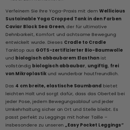
Verfeinern Sie Ihre Yoga-Praxis mit dem
Wellicious
Sustainable Yoga Cropped Tank in den Farben
Caviar Black Sea Green
, der für ultimative
Dehnbarkeit, Komfort und achtsame Bewegung
entwickelt wurde. Dieses
Cradle to Cradle
Tanktop aus
GOTS-zertifizierter Bio-Baumwolle
und
biologisch abbaubarem Elasthan
ist
vollständig
biologisch abbaubar
,
ungiftig
,
frei
von Mikroplastik
und wunderbar hautfreundlich.
Das
4 cm breite, elastische Saumband
bietet
leichten Halt und sorgt dafür, dass das Oberteil bei
jeder Pose, jedem Bewegungsablauf und jeder
Umkehrhaltung sicher an Ort und Stelle bleibt. Es
passt perfekt zu Leggings mit hoher Taille –
insbesondere zu unseren
„Easy Pocket Leggings“