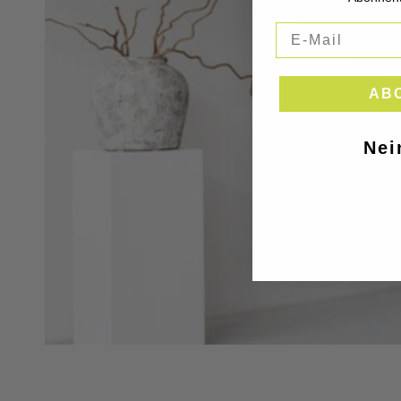
AB
Nei