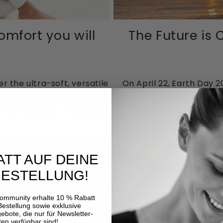
mfort you will
The Future is 
 the ultra-soft, versatile
On April 22, Earth Day 20
ious living. Meet your new
with the planet, and mor
m Wellicious. Available...
P
ATT AUF DEINE
BESTELLUNG!
community erhalte 10 % Rabatt
Bestellung sowie exklusive
bote, die nur für Newsletter-
en verfügbar sind!