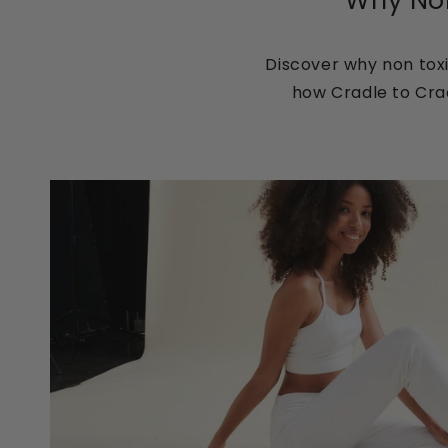
Why Non
Discover why non toxi
how Cradle to Crad