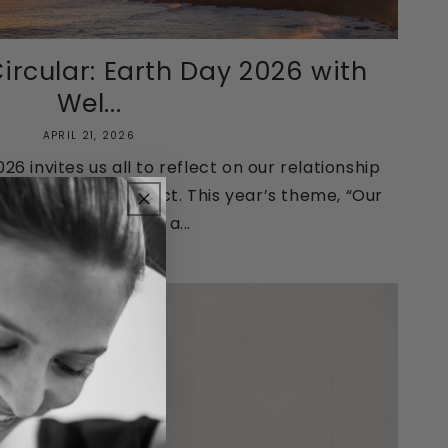
Circular: Earth Day 2026 with
Wel...
APRIL 21, 2026
26 invites us all to reflect on our relationship
e importantly, to act. This year’s theme, “Our
ower, Our Planet,” is a...