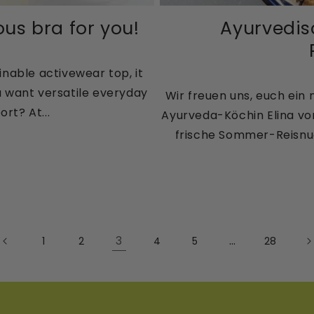
ous bra for you!
Ayurvedis
nable activewear top, it
 want versatile everyday
Wir freuen uns, euch ein
ort? At...
Ayurveda-Köchin Elina von
frische Sommer-Reisnude
3
…
1
2
4
5
28