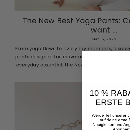
The New Best Yoga Pants: Co
want ...
MAY 15, 2026
From yoga flows to everyday moments, discover
pants designed for movement, style, and consc
everyday essential: the New Best Yoga Pants fro
10 % RAB
ERSTE 
Werde Teil unserer 
auf deine erste 
Neuigkeiten und Ange
Abonnent