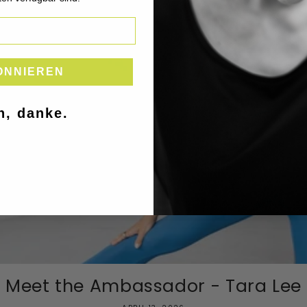
ONNIEREN
n, danke.
Meet the Ambassador - Tara Lee