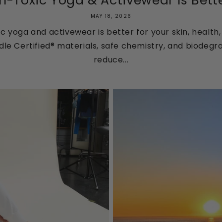
-Toxic Yoga & Activewear Is Better 
MAY 18, 2026
c yoga and activewear is better for your skin, health,
le Certified® materials, safe chemistry, and biodegr
reduce...